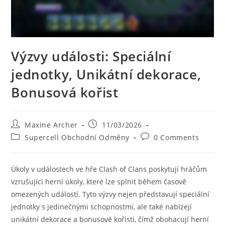
Výzvy události: Speciální
jednotky, Unikátní dekorace,
Bonusová kořist
Post
Post
Maxine Archer
11/03/2026
author:
published:
Post
Post
Supercell Obchodní Odměny
0 Comments
category:
comments:
Úkoly v událostech ve hře Clash of Clans poskytují hráčům
vzrušující herní úkoly, které lze splnit během časově
omezených událostí. Tyto výzvy nejen představují speciální
jednotky s jedinečnými schopnostmi, ale také nabízejí
unikátní dekorace a bonusové kořisti, čímž obohacují herní