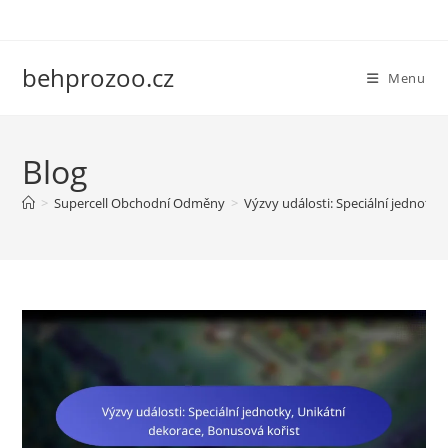
Skip
to
content
behprozoo.cz
Menu
Blog
>
Supercell Obchodní Odměny
>
Výzvy události: Speciální jednotky