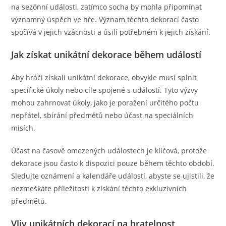
na sezónní události, zatímco socha by mohla připomínat
významný úspěch ve hře. Význam těchto dekorací často
spočívá v jejich vzácnosti a úsilí potřebném k jejich získání.
Jak získat unikátní dekorace během událostí
Aby hráči získali unikátní dekorace, obvykle musí splnit
specifické úkoly nebo cíle spojené s událostí. Tyto výzvy
mohou zahrnovat úkoly, jako je poražení určitého počtu
nepřátel, sbírání předmětů nebo účast na speciálních
misích.
Účast na časově omezených událostech je klíčová, protože
dekorace jsou často k dispozici pouze během těchto období.
Sledujte oznámení a kalendáře událostí, abyste se ujistili, že
nezmeškáte příležitosti k získání těchto exkluzivních
předmětů.
Vliv unikátních dekorací na hratelnost