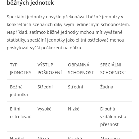
běžných jednotek
Speciální jednotky obvykle překonávají běžné jednotky v
konkrétních scénářích díky svým jedinečným schopnostem.
Například, zatímco běžné jednotky mohou mít vyvážené
statistiky, speciální jednotky jako elitní ostřelovač mohou
poskytovat vyšší poškození na dálku.
TYP
VÝSTUP
OBRANNÁ
SPECIÁLNÍ
JEDNOTKY
POŠKOZENÍ
SCHOPNOST
SCHOPNOST
Běžná
Střední
Střední
Žádná
jednotka
Elitní
Vysoké
Nízké
Dlouhá
ostřelovač
vzdálenost a
přesnost
Nositel
Nízké
Vysoké
Absorpce