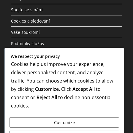
Spojte se s námi
Cookies a sledování
Vaše soukromí
Podmínky služby
We respect your privacy
Kategorie
Cookies help us improve your experience,
deliver personalized content, and analyze
Ceny za výzvu události
traffic. You can choose which cookies to allow
Supercell Obchodní Odměny
by clicking
Customize
. Click
Accept All
to
Zlaté pasy – bonusy
consent or
Reject All
to decline non-essential
cookies.
Customize