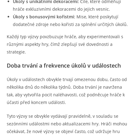
Úkoly s unikátními dekoracemi:
Cíle, které odměňují
hráče exkluzivními dekoracemi do jejich vesnic.
Úkoly s bonusovými kořistmi:
Mise, které poskytují
dodatečné zdroje nebo kořisti za splnění určitých úkolů.
Každý typ výzvy povzbuzuje hráče, aby experimentovali s
různými aspekty hry, čímž zlepšují své dovednosti a
strategie.
Doba trvání a frekvence úkolů v událostech
Úkoly v událostech obvykle trvají omezenou dobu, často od
několika dnů do několika týdnů. Doba trvání je navržena
tak, aby vytvořila pocit naléhavosti, což podněcuje hráče k
účasti před koncem události.
Tyto výzvy se obvykle vydávají pravidelně, v souladu se
sezónními událostmi nebo aktualizacemi hry. Hráči mohou
očekávat, že nové výzvy se objeví často, což udržuje hru