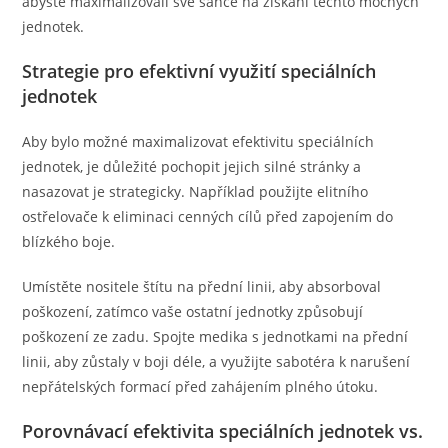
abyste maximalizovali své šance na získání těchto mocných
jednotek.
Strategie pro efektivní využití speciálních
jednotek
Aby bylo možné maximalizovat efektivitu speciálních
jednotek, je důležité pochopit jejich silné stránky a
nasazovat je strategicky. Například použijte elitního
ostřelovače k eliminaci cenných cílů před zapojením do
blízkého boje.
Umístěte nositele štítu na přední linii, aby absorboval
poškození, zatímco vaše ostatní jednotky způsobují
poškození ze zadu. Spojte medika s jednotkami na přední
linii, aby zůstaly v boji déle, a využijte sabotéra k narušení
nepřátelských formací před zahájením plného útoku.
Porovnávací efektivita speciálních jednotek vs.