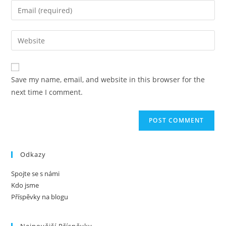
name
Enter
or
your
username
email
Enter
to
address
your
comment
to
website
comment
URL
Save my name, email, and website in this browser for the
(optional)
next time I comment.
Odkazy
Spojte se s námi
Kdo jsme
Příspěvky na blogu