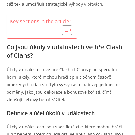
zážitek a umožňují strategické výhody v bitvách.
Key sections in the article:
Co jsou úkoly v událostech ve hře Clash
of Clans?
Úkoly v událostech ve hře Clash of Clans jsou speciální
herní úkoly, které mohou hráči splnit během časově
omezených událostí. Tyto výzvy často nabízejí jedinečné
odměny, jako jsou dekorace a bonusové kořisti, čímž
zlepšují celkový herní zážitek.
Definice a účel úkolů v událostech
Úkoly v událostech jsou specifické cíle, které mohou hráči
plnit během určených událostí ve hře Clash of Clans. Jsou