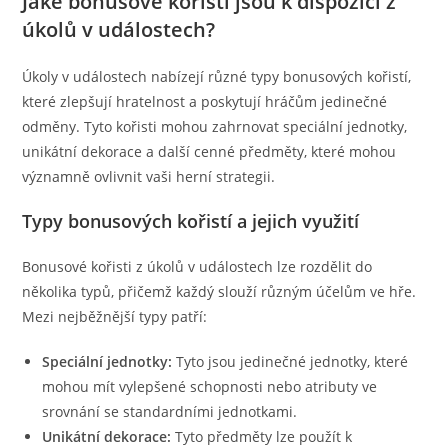
Jaké bonusové kořisti jsou k dispozici z
úkolů v událostech?
Úkoly v událostech nabízejí různé typy bonusových kořistí,
které zlepšují hratelnost a poskytují hráčům jedinečné
odměny. Tyto kořisti mohou zahrnovat speciální jednotky,
unikátní dekorace a další cenné předměty, které mohou
významně ovlivnit vaši herní strategii.
Typy bonusových kořistí a jejich využití
Bonusové kořisti z úkolů v událostech lze rozdělit do
několika typů, přičemž každý slouží různým účelům ve hře.
Mezi nejběžnější typy patří:
Speciální jednotky:
Tyto jsou jedinečné jednotky, které
mohou mít vylepšené schopnosti nebo atributy ve
srovnání se standardními jednotkami.
Unikátní dekorace:
Tyto předměty lze použít k