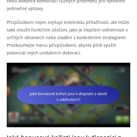
nebo dokonce kombinaci různých předmětů pro vytvoření
jedinečné výstavy.
Přizpůsobení nejen zvyšuje estetickou přitažlivost, ale může
také sloužit funkčním účelům, jako je zlepšení viditelnosti v
určitých oblastech nebo sladění s konkrétními strategiemi.
Prozkoumejte menu přizpůsobení, abyste plně využili
potenciál svých unikátních dekorací.