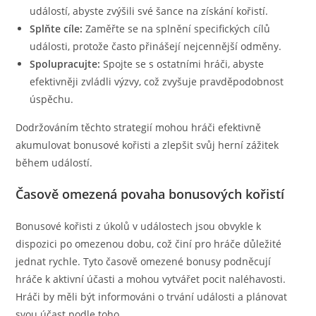
událostí, abyste zvýšili své šance na získání kořistí.
Splňte cíle:
Zaměřte se na splnění specifických cílů
události, protože často přinášejí nejcennější odměny.
Spolupracujte:
Spojte se s ostatními hráči, abyste
efektivněji zvládli výzvy, což zvyšuje pravděpodobnost
úspěchu.
Dodržováním těchto strategií mohou hráči efektivně
akumulovat bonusové kořisti a zlepšit svůj herní zážitek
během událostí.
Časově omezená povaha bonusových kořistí
Bonusové kořisti z úkolů v událostech jsou obvykle k
dispozici po omezenou dobu, což činí pro hráče důležité
jednat rychle. Tyto časově omezené bonusy podněcují
hráče k aktivní účasti a mohou vytvářet pocit naléhavosti.
Hráči by měli být informováni o trvání události a plánovat
svou účast podle toho.