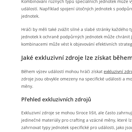
Kombinování různých typů speciálních jednotek může vytv
událostí. Například spojení útočných jednotek s podpůrný
jednotek.
Hráči by měli také zvážit silné a slabé stránky každého 
jednotek k ochraně podpůrných jednotek může chránit je
kombinacemi může vést k objevování efektivních strate
Jaké exkluzivní zdroje lze získat běhe
Během výzev událostí mohou hráči získat
exkluzivní zdr
zdroje jsou obvykle omezeny na specifické události a m
měny.
Přehled exkluzivních zdrojů
Exkluzivní zdroje se mohou široce lišit, ale často zahrnu
jedinečné materiály pro crafting a vzácné měny, které l
zahrnovat typy jednotek specifické pro události, jako js