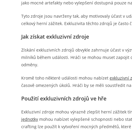
jako mocné artefakty nebo vylepšení dostupná pouze 
Tyto zdroje jsou navrženy tak, aby motivovaly účast v udá
celkový herní zážitek. Exkluzivita těchto zdrojů je často 
Jak získat exkluzivní zdroje
Získání exkluzivních zdrojů obvykle zahrnuje účast v vý
milníků během události. Hráči se mohou muset zapojit do
odměny.
Kromě toho některé události mohou nabízet
exkluzivní 
časově omezených úkolů. Hráči by se měli soustředit na ma
Použití exkluzivních zdrojů ve hře
Exkluzivní zdroje mohou výrazně zlepšit herní zážitek t
jednotky
mohou nabízet vylepšené schopnosti nebo statist
crafting lze použít k vytvoření mocných předmětů, které