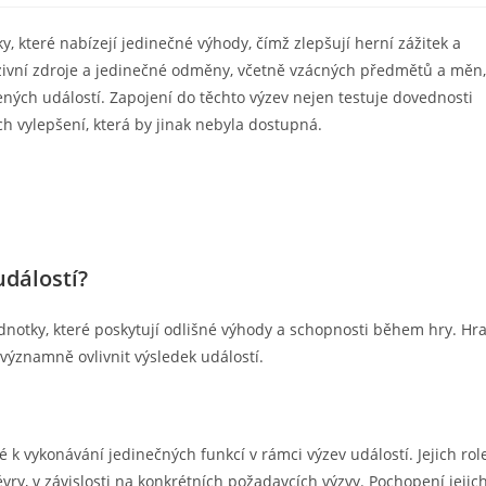
, které nabízejí jedinečné výhody, čímž zlepšují herní zážitek a
uzivní zdroje a jedinečné odměny, včetně vzácných předmětů a měn,
ných událostí. Zapojení do těchto výzev nejen testuje dovednosti
ch vylepšení, která by jinak nebyla dostupná.
událostí?
dnotky, které poskytují odlišné výhody a schopnosti během hry. Hra
 významně ovlivnit výsledek událostí.
 k vykonávání jedinečných funkcí v rámci výzev událostí. Jejich rol
vry, v závislosti na konkrétních požadavcích výzvy. Pochopení jejic