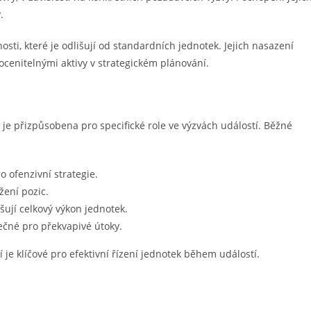
.
sti, které je odlišují od standardních jednotek. Jejich nasazení
eocenitelnými aktivy v strategickém plánování.
á je přizpůsobena pro specifické role ve výzvách událostí. Běžné
o ofenzivní strategie.
žení pozic.
šují celkový výkon jednotek.
ečné pro překvapivé útoky.
 je klíčové pro efektivní řízení jednotek během událostí.