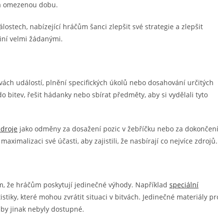
na omezenou dobu.
lostech, nabízející hráčům šanci zlepšit své strategie a zlepšit
činí velmi žádanými.
zvách událostí, plnění specifických úkolů nebo dosahování určitých
 bitev, řešit hádanky nebo sbírat předměty, aby si vydělali tyto
zdroje
jako odměny za dosažení pozic v žebříčku nebo za dokončen
ximalizaci své účasti, aby zajistili, že nasbírají co nejvíce zdrojů.
ím, že hráčům poskytují jedinečné výhody. Například
speciální
iky, které mohou zvrátit situaci v bitvách. Jedinečné materiály pr
 by jinak nebyly dostupné.