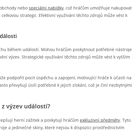
 obchody nebo
speciální nabídky
, což hráčům umožňuje nakupovat
 celkovou strategii. Efektivní využívání těchto zdrojů může vést k
dálosti
spěchu během událostí. Mohou hráčům poskytnout potřebné nástroje
nění výzev. Strategické využívání těchto zdrojů může vést k vyšším
že podpořit pocit úspěchu a zapojení, motivující hráče k účasti na
to převyšují úsilí potřebné k jejich získání, což je činí nezbytnými
 z výzev událostí?
lepšují herní zážitek a poskytují hráčům
exkluzivní předměty
. Tyto
je a jedinečné skiny, které nejsou k dispozici prostřednictvím