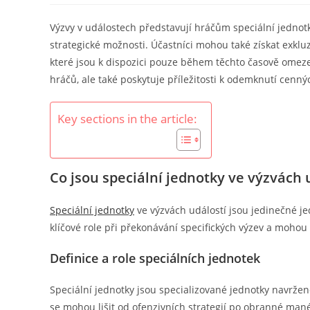
Výzvy v událostech představují hráčům speciální jednotky
strategické možnosti. Účastníci mohou také získat exkl
které jsou k dispozici pouze během těchto časově omeze
hráčů, ale také poskytuje příležitosti k odemknutí cenný
Key sections in the article:
Co jsou speciální jednotky ve výzvách 
Speciální jednotky
ve výzvách událostí jsou jedinečné je
klíčové role při překonávání specifických výzev a mohou
Definice a role speciálních jednotek
Speciální jednotky jsou specializované jednotky navržené
se mohou lišit od ofenzivních strategií po obranné mané