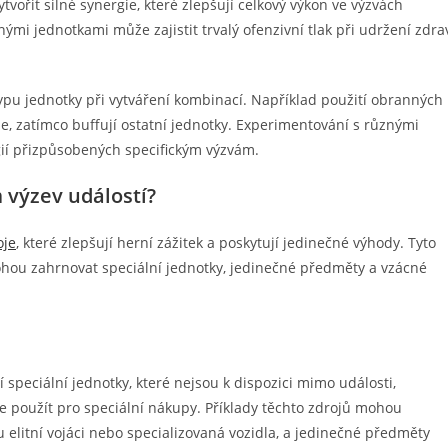
ořit silné synergie, které zlepšují celkový výkon ve výzvách
mi jednotkami může zajistit trvalý ofenzivní tlak při udržení zdra
typu jednotky při vytváření kombinací. Například použití obranných
, zatímco buffují ostatní jednotky. Experimentování s různými
gií přizpůsobených specifickým výzvám.
m výzev událostí?
oje
, které zlepšují herní zážitek a poskytují jedinečné výhody. Tyto
ohou zahrnovat speciální jednotky, jedinečné předměty a vzácné
jí speciální jednotky, které nejsou k dispozici mimo události,
ze použít pro speciální nákupy. Příklady těchto zdrojů mohou
ou elitní vojáci nebo specializovaná vozidla, a jedinečné předměty