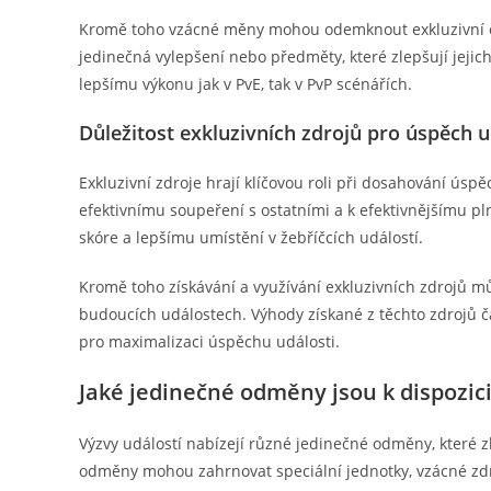
Kromě toho vzácné měny mohou odemknout exkluzivní
jedinečná vylepšení nebo předměty, které zlepšují jejich
lepšímu výkonu jak v PvE, tak v PvP scénářích.
Důležitost exkluzivních zdrojů pro úspěch u
Exkluzivní zdroje hrají klíčovou roli při dosahování ú
efektivnímu soupeření s ostatními a k efektivnějšímu pl
skóre a lepšímu umístění v žebříčcích událostí.
Kromě toho získávání a využívání exkluzivních zdrojů mů
budoucích událostech. Výhody získané z těchto zdrojů čas
pro maximalizaci úspěchu události.
Jaké jedinečné odměny jsou k dispozici
Výzvy událostí nabízejí různé jedinečné odměny, které z
odměny mohou zahrnovat speciální jednotky, vzácné zdro