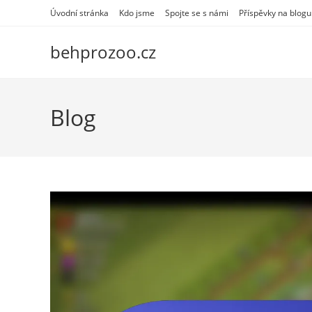
Skip
Úvodní stránka
Kdo jsme
Spojte se s námi
Příspěvky na blogu
to
content
behprozoo.cz
Blog