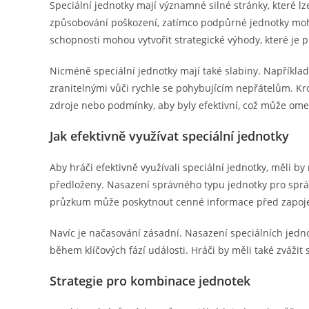
Speciální jednotky mají významné silné stránky, které lz
způsobování poškození, zatímco podpůrné jednotky mohou
schopnosti mohou vytvořit strategické výhody, které je p
Nicméně speciální jednotky mají také slabiny. Například
zranitelnými vůči rychle se pohybujícím nepřátelům. Kr
zdroje nebo podmínky, aby byly efektivní, což může omez
Jak efektivně využívat speciální jednotky
Aby hráči efektivně využívali speciální jednotky, měli by
předloženy. Nasazení správného typu jednotky pro správn
průzkum může poskytnout cenné informace před zapoje
Navíc je načasování zásadní. Nasazení speciálních jed
během klíčových fází události. Hráči by měli také zvážit 
Strategie pro kombinace jednotek