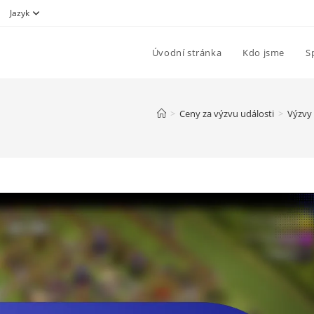
Jazyk
Úvodní stránka
Kdo jsme
S
>
Ceny za výzvu události
>
Výzvy 