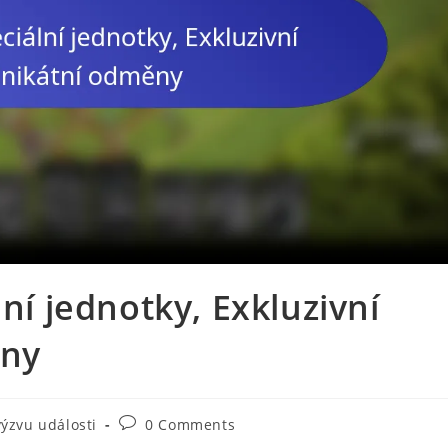
lní jednotky, Exkluzivní
ěny
Post
výzvu události
0 Comments
comments: