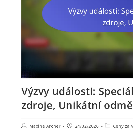
Výzvy události: Speciá
zdroje, Unikátní odm
Post
Post
Post
Maxine Archer
24/02/2026
Ceny za 
author:
published:
category: