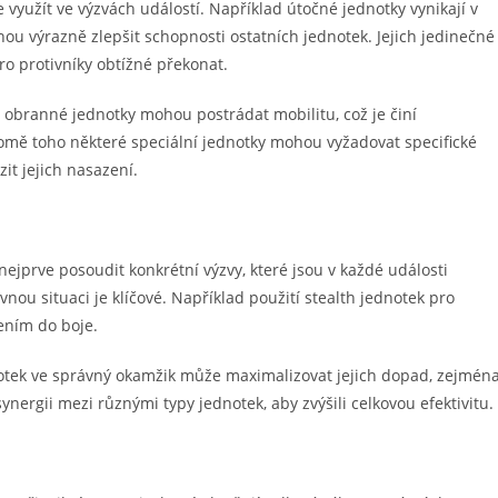
e využít ve výzvách událostí. Například útočné jednotky vynikají v
 výrazně zlepšit schopnosti ostatních jednotek. Jejich jedinečné
ro protivníky obtížné překonat.
 obranné jednotky mohou postrádat mobilitu, což je činí
omě toho některé speciální jednotky mohou vyžadovat specifické
it jejich nasazení.
 nejprve posoudit konkrétní výzvy, které jsou v každé události
ou situaci je klíčové. Například použití stealth jednotek pro
ním do boje.
notek ve správný okamžik může maximalizovat jejich dopad, zejmén
synergii mezi různými typy jednotek, aby zvýšili celkovou efektivitu.