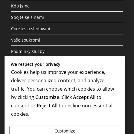
Kdo jsme
Spojte se s námi
Cookies a sledování
Vaše soukromí
Podmínky služby
We respect your privacy
Kategorie
Cookies help us improve your experience,
deliver personalized content, and analyze
Ceny za výzvu události
traffic. You can choose which cookies to allow
Supercell Obchodní Odměny
by clicking
Customize
. Click
Accept All
to
Zlaté pasy – bonusy
consent or
Reject All
to decline non-essential
cookies.
Customize